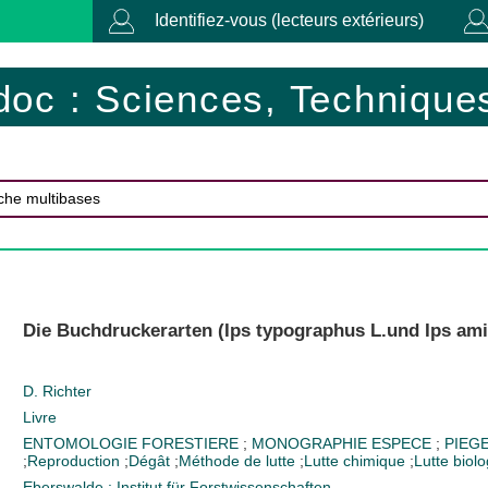
Identifiez-vous (lecteurs extérieurs)
doc : Sciences, Techniques
Die Buchdruckerarten (Ips typographus L.und Ips ami
D. Richter
Livre
ENTOMOLOGIE FORESTIERE
;
MONOGRAPHIE ESPECE
;
PIEG
;
Reproduction
;
Dégât
;
Méthode de lutte
;
Lutte chimique
;
Lutte biol
Eberswalde : Institut für Forstwissenschaften