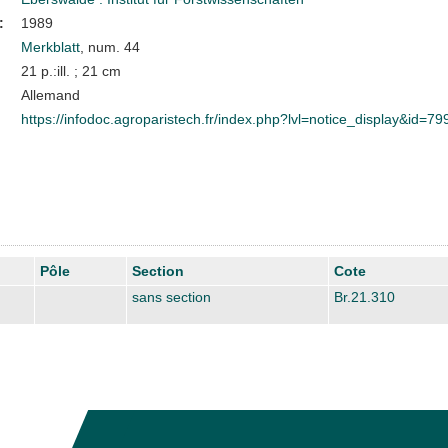
:
1989
Merkblatt
, num. 44
21 p.:ill. ; 21 cm
Allemand
https://infodoc.agroparistech.fr/index.php?lvl=notice_display&id=79
Pôle
Section
Cote
sans section
Br.21.310