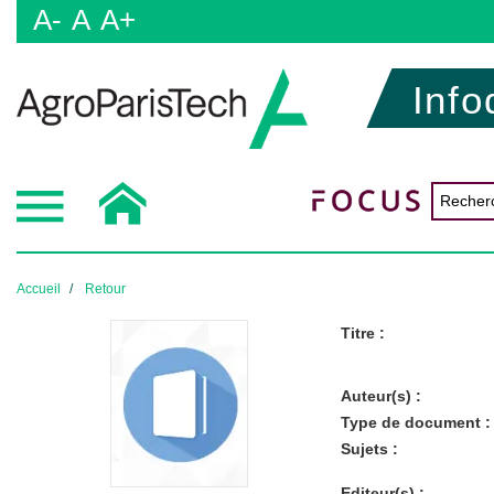
A-
A
A+
Info
Accueil
Retour
Titre :
Auteur(s) :
Type de document :
Sujets :
Editeur(s) :