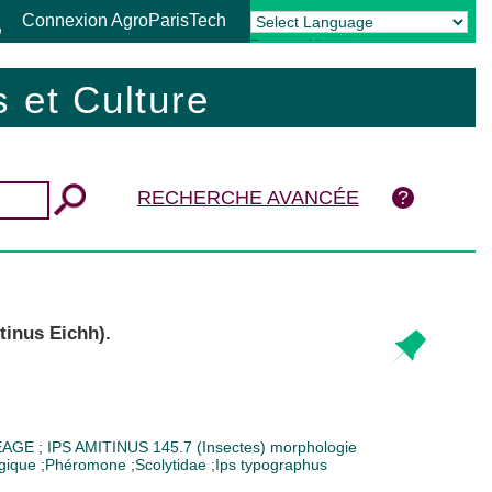
Connexion AgroParisTech
Powered by
Translate
 et Culture
RECHERCHE AVANCÉE
tinus Eichh).
EAGE
;
IPS AMITINUS
145.7 (Insectes)
morphologie
ogique
;
Phéromone
;
Scolytidae
;
Ips typographus