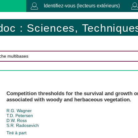
Identifiez-vous (lecteurs extérieurs)
doc : Sciences, Techniques
Competition thresholds for the survival and growth 
associated with woody and herbaceous vegetation.
R.G. Wagner
T.D. Petersen
D.W. Ross
S.R. Radosevich
Tiré à part