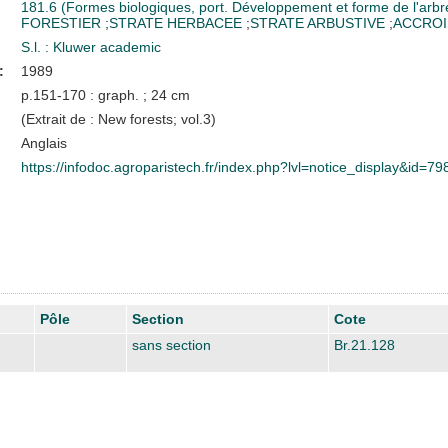
181.6 (Formes biologiques, port. Développement et forme de l'arb
FORESTIER
;
STRATE HERBACEE
;
STRATE ARBUSTIVE
;
ACCROI
S.l. : Kluwer academic
:
1989
p.151-170 : graph. ; 24 cm
(Extrait de : New forests; vol.3)
Anglais
https://infodoc.agroparistech.fr/index.php?lvl=notice_display&id=79
Pôle
Section
Cote
sans section
Br.21.128