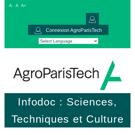
A-
A
A+
Connexion AgroParisTech
Powered by
Translate
Infodoc : Sciences,
Techniques et Culture