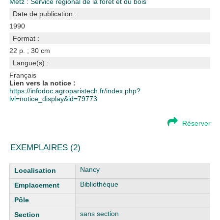
Metz : Service régional de la forêt et du bois
Date de publication :
1990
Format :
22 p. ; 30 cm
Langue(s) :
Français
Lien vers la notice :
https://infodoc.agroparistech.fr/index.php?
lvl=notice_display&id=79773
Réserver
EXEMPLAIRES (2)
Liste des exemplaires
Nancy
Bibliothèque
sans section