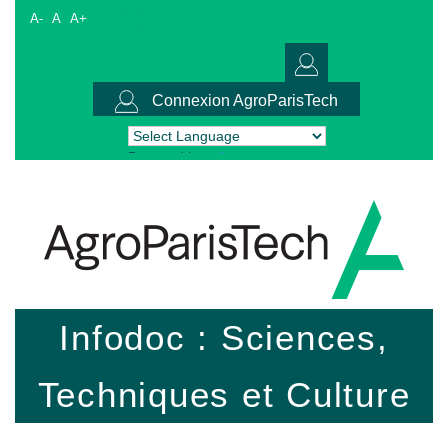
A-
A
A+
Connexion AgroParisTech
Powered by
Translate
Infodoc : Sciences,
Techniques et Culture