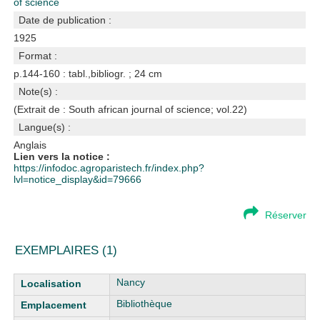
of science
Date de publication :
1925
Format :
p.144-160 : tabl.,bibliogr. ; 24 cm
Note(s) :
(Extrait de : South african journal of science; vol.22)
Langue(s) :
Anglais
Lien vers la notice :
https://infodoc.agroparistech.fr/index.php?
lvl=notice_display&id=79666
Réserver
EXEMPLAIRES (1)
Liste des exemplaires
Nancy
Bibliothèque