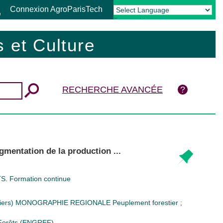
Connexion AgroParisTech
Powered by
Translate
 et Culture
RECHERCHE AVANCÉE
gmentation de la production ...
 Formation continue
iers)
MONOGRAPHIE REGIONALE
Peuplement forestier
;
s Forêts (ENGREF)