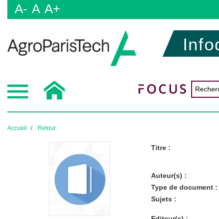
A-
A
A+
Info
Accueil
Retour
Titre :
Auteur(s) :
Type de document :
Sujets :
Editeur(s) :