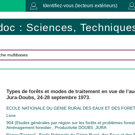
Identifiez-vous (lecteurs extérieurs)
doc : Sciences, Techniques
Types de forêts et modes de traitement en vue de l'au
Jura-Doubs, 24-28 septembre 1973.
ECOLE NATIONALE DU GENIE RURAL DES EAUX ET DES FORETS.
Livre
904 (Etudes générales par région sur les forêts et problèmes forest
Aménagement forestier
;
Productivité
DOUBS
;
JURA
Nancy [France] : Ecole Nationale du Génie Rural, des Eaux et de