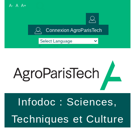
A-
A
A+
Connexion AgroParisTech
Powered by
Translate
Infodoc : Sciences,
Techniques et Culture