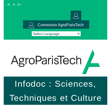
A-
A
A+
Connexion AgroParisTech
Powered by
Translate
Infodoc : Sciences,
Techniques et Culture