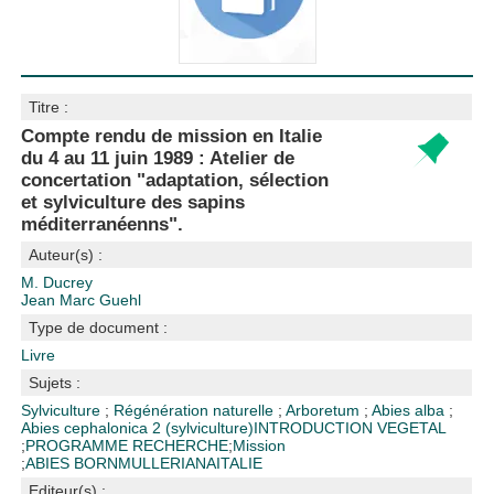
Titre :
Compte rendu de mission en Italie
du 4 au 11 juin 1989 : Atelier de
concertation "adaptation, sélection
et sylviculture des sapins
méditerranéenns".
Auteur(s) :
M. Ducrey
Jean Marc Guehl
Type de document :
Livre
Sujets :
Sylviculture
;
Régénération naturelle
;
Arboretum
;
Abies alba
;
Abies cephalonica
2 (sylviculture)
INTRODUCTION VEGETAL
;
PROGRAMME RECHERCHE
;
Mission
;
ABIES BORNMULLERIANA
ITALIE
Editeur(s) :