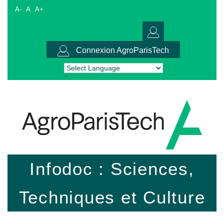
A-
A
A+
Connexion AgroParisTech
Powered by
Translate
Infodoc : Sciences,
Techniques et Culture