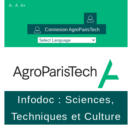
A-
A
A+
Connexion AgroParisTech
Powered by
Translate
Infodoc : Sciences,
Techniques et Culture