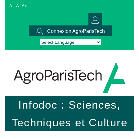
A-
A
A+
Connexion AgroParisTech
Powered by
Translate
Infodoc : Sciences,
Techniques et Culture