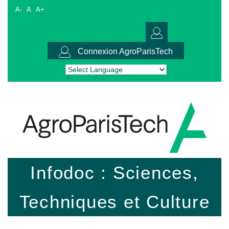
A-
A
A+
Connexion AgroParisTech
Powered by
Translate
Infodoc : Sciences,
Techniques et Culture