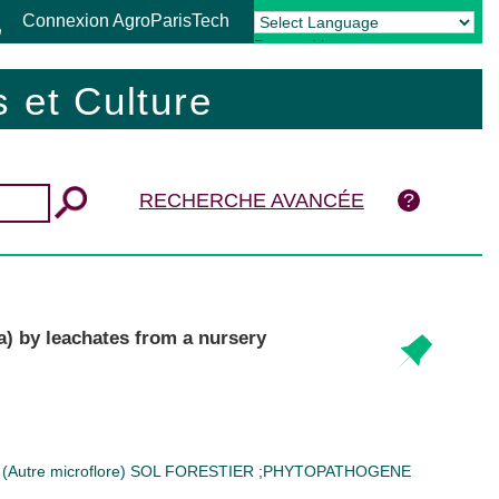
Connexion AgroParisTech
Powered by
Translate
 et Culture
RECHERCHE AVANCÉE
a) by leachates from a nursery
 (Autre microflore)
SOL FORESTIER
;
PHYTOPATHOGENE