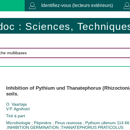
Identifiez-vous (lecteurs extérieurs)
doc : Sciences, Techniques
Inhibition of Pythium und Thanatephorus (Rhizoctoni
soils.
O. Vaartaja
V.P. Agnihotri
Tiré à part
Microbiologie
;
Pépinière
;
Pinus resinosa
;
Pythium ultimum
114.66
;
INHIBITION GERMINATION
;
THANATEPHORUS PRATICOLUS