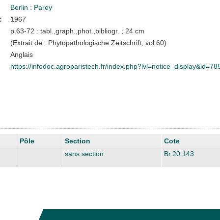
Berlin : Parey
:
1967
p.63-72 : tabl.,graph.,phot.,bibliogr. ; 24 cm
(Extrait de : Phytopathologische Zeitschrift; vol.60)
Anglais
https://infodoc.agroparistech.fr/index.php?lvl=notice_display&id=78
Pôle
Section
Cote
sans section
Br.20.143