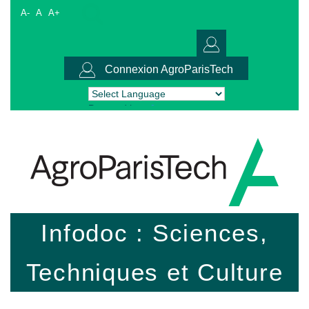
A-
A
A+
Connexion AgroParisTech
Powered by
Translate
Infodoc : Sciences,
Techniques et Culture