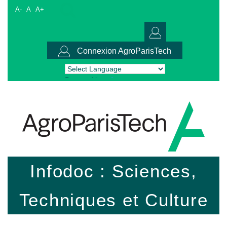
A-
A
A+
Connexion AgroParisTech
Powered by
Translate
Infodoc : Sciences,
Techniques et Culture