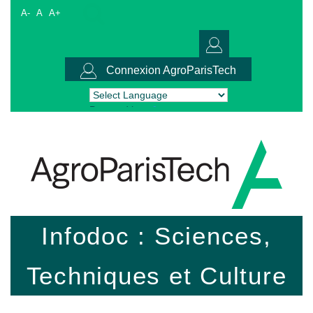
A-
A
A+
Connexion AgroParisTech
Powered by
Translate
Infodoc : Sciences,
Techniques et Culture