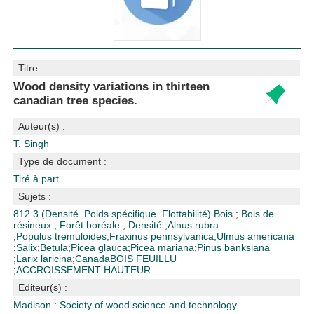
Titre :
Wood density variations in thirteen
canadian tree species.
Auteur(s) :
T. Singh
Type de document :
Tiré à part
Sujets :
812.3 (Densité. Poids spécifique. Flottabilité)
Bois
;
Bois de
résineux
;
Forêt boréale
;
Densité
;
Alnus rubra
;
Populus tremuloides
;
Fraxinus pennsylvanica
;
Ulmus americana
;
Salix
;
Betula
;
Picea glauca
;
Picea mariana
;
Pinus banksiana
;
Larix laricina
;
Canada
BOIS FEUILLU
;
ACCROISSEMENT HAUTEUR
Editeur(s) :
Madison : Society of wood science and technology