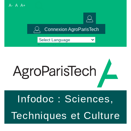
A-
A
A+
Connexion AgroParisTech
Powered by
Translate
Infodoc : Sciences,
Techniques et Culture