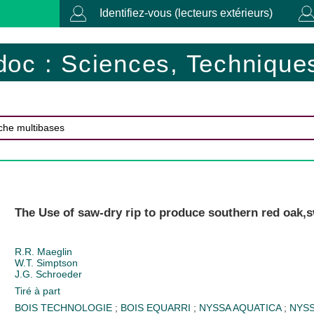
Identifiez-vous (lecteurs extérieurs)
doc : Sciences, Techniques
The Use of saw-dry rip to produce southern red oak
R.R. Maeglin
W.T. Simptson
J.G. Schroeder
Tiré à part
BOIS TECHNOLOGIE
;
BOIS EQUARRI
;
NYSSA AQUATICA
;
NYSS