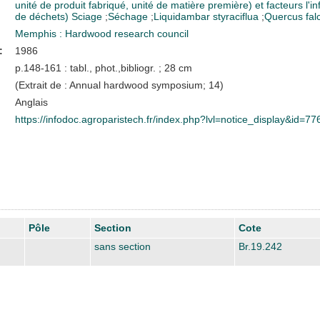
unité de produit fabriqué, unité de matière première) et facteurs l'
de déchets)
Sciage
;
Séchage
;
Liquidambar styraciflua
;
Quercus fal
Memphis : Hardwood research council
:
1986
p.148-161 : tabl., phot.,bibliogr. ; 28 cm
(Extrait de : Annual hardwood symposium; 14)
Anglais
https://infodoc.agroparistech.fr/index.php?lvl=notice_display&id=77
Pôle
Section
Cote
sans section
Br.19.242