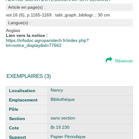
Article en page(s) :
vol.16 (6), p.1165-1169 : tabl.,graph.,bibliogr. ; 30 cm
Langue(s) :
Anglais
Lien vers la notice :
https://infodoc.agroparistech.fr/index.php?
lvl=notice_display&id=77662
Réserver
EXEMPLAIRES (3)
Liste des exemplaires
Nancy
Bibliothèque
sans section
Br.19.230
Papier Périodique