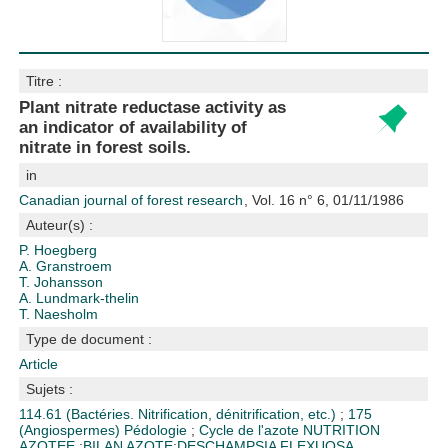
Titre :
Plant nitrate reductase activity as
an indicator of availability of
nitrate in forest soils.
in
Canadian journal of forest research
, Vol. 16 n° 6, 01/11/1986
Auteur(s) :
P. Hoegberg
A. Granstroem
T. Johansson
A. Lundmark-thelin
T. Naesholm
Type de document :
Article
Sujets :
114.61 (Bactéries. Nitrification, dénitrification, etc.)
;
175
(Angiospermes)
Pédologie
;
Cycle de l'azote
NUTRITION
AZOTEE
;
BILAN AZOTE
;
DESCHAMPSIA FLEXUOSA