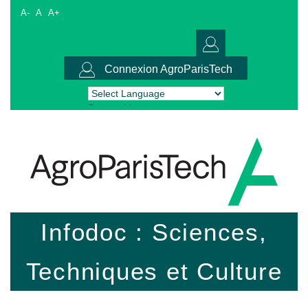
A-
A
A+
Connexion AgroParisTech
Powered by
Translate
Infodoc : Sciences,
Techniques et Culture