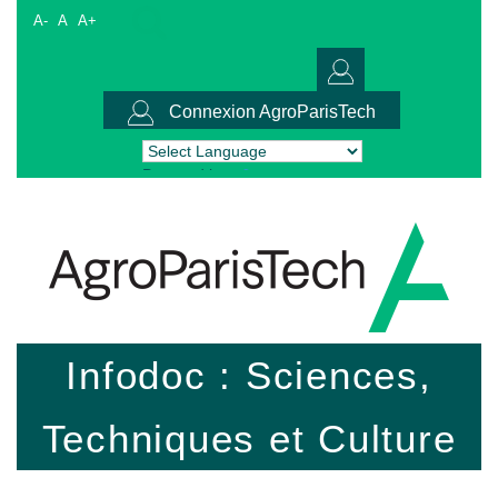
A-
A
A+
Connexion AgroParisTech
Powered by
Translate
Infodoc : Sciences,
Techniques et Culture