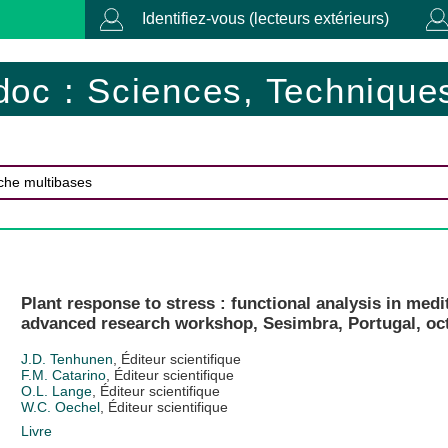
Identifiez-vous (lecteurs extérieurs)
doc : Sciences, Techniques
Plant response to stress : functional analysis in me
advanced research workshop, Sesimbra, Portugal, oct
J.D. Tenhunen
, Éditeur scientifique
F.M. Catarino
, Éditeur scientifique
O.L. Lange
, Éditeur scientifique
W.C. Oechel
, Éditeur scientifique
Livre