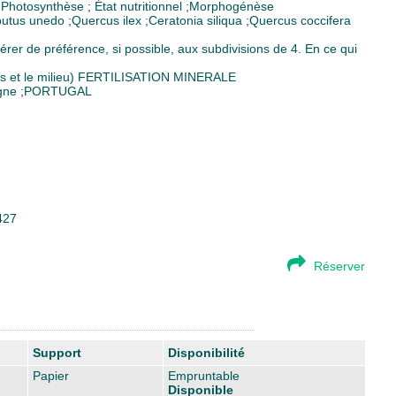
;
Photosynthèse
;
État nutritionnel
;
Morphogénèse
butus unedo
;
Quercus ilex
;
Ceratonia siliqua
;
Quercus coccifera
férer de préférence, si possible, aux subdivisions de 4. En ce qui
s et le milieu)
FERTILISATION MINERALE
gne
;
PORTUGAL
427
Réserver
Support
Disponibilité
Papier
Empruntable
Disponible