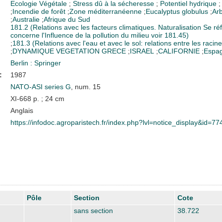
Ecologie Végétale
;
Stress dû à la sécheresse
;
Potentiel hydrique
;
Incendie de forêt
;
Zone méditerranéenne
;
Eucalyptus globulus
;
Ar
;
Australie
;
Afrique du Sud
181.2 (Relations avec les facteurs climatiques. Naturalisation Se ré
concerne l'Influence de la pollution du milieu voir 181.45)
;
181.3 (Relations avec l'eau et avec le sol: relations entre les racine
;
DYNAMIQUE VEGETATION
GRECE
;
ISRAEL
;
CALIFORNIE
;
Espa
Berlin : Springer
:
1987
NATO-ASI series G
, num. 15
XI-668 p. ; 24 cm
Anglais
https://infodoc.agroparistech.fr/index.php?lvl=notice_display&id=77
Pôle
Section
Cote
sans section
38.722