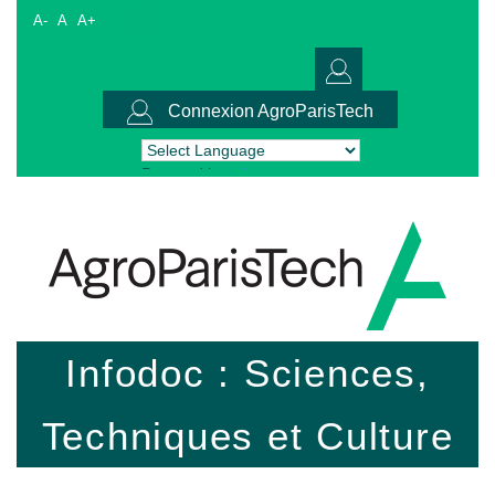
A-
A
A+
Connexion AgroParisTech
Powered by
Translate
Infodoc : Sciences,
Techniques et Culture