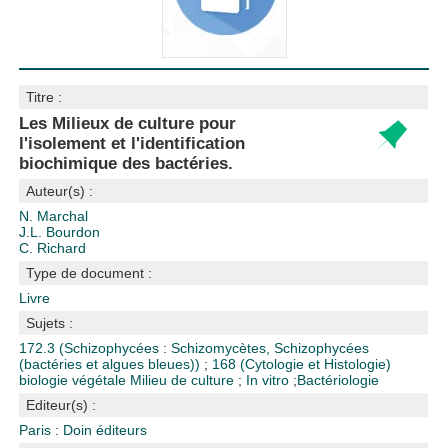
Titre :
Les Milieux de culture pour
l'isolement et l'identification
biochimique des bactéries.
Auteur(s) :
N. Marchal
J.L. Bourdon
C. Richard
Type de document :
Livre
Sujets :
172.3 (Schizophycées : Schizomycètes, Schizophycées
(bactéries et algues bleues))
;
168 (Cytologie et Histologie)
biologie végétale
Milieu de culture
;
In vitro
;
Bactériologie
Editeur(s) :
Paris : Doin éditeurs