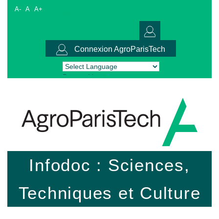
A-
A
A+
Connexion AgroParisTech
Powered by
Translate
Infodoc : Sciences,
Techniques et Culture