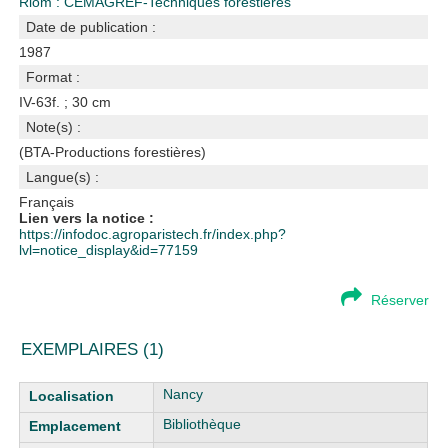
Riom : CEMAGREF-Techniques forestières
Date de publication :
1987
Format :
IV-63f. ; 30 cm
Note(s) :
(BTA-Productions forestières)
Langue(s) :
Français
Lien vers la notice :
https://infodoc.agroparistech.fr/index.php?
lvl=notice_display&id=77159
Réserver
EXEMPLAIRES (1)
Liste des exemplaires
Nancy
Bibliothèque