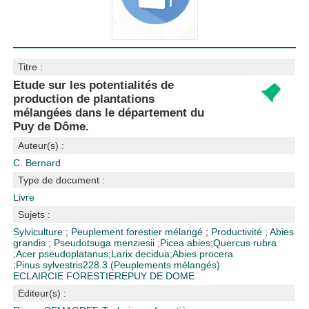
Titre :
Etude sur les potentialités de
production de plantations
mélangées dans le département du
Puy de Dôme.
Auteur(s) :
C. Bernard
Type de document :
Livre
Sujets :
Sylviculture
;
Peuplement forestier mélangé
;
Productivité
;
Abies
grandis
;
Pseudotsuga menziesii
;
Picea abies
;
Quercus rubra
;
Acer pseudoplatanus
;
Larix decidua
;
Abies procera
;
Pinus sylvestris
228.3 (Peuplements mélangés)
ECLAIRCIE FORESTIERE
PUY DE DOME
Editeur(s) :