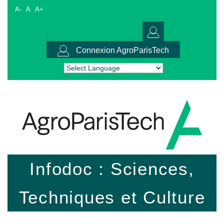
A-
A
A+
Connexion AgroParisTech
Powered by
Translate
Infodoc : Sciences,
Techniques et Culture