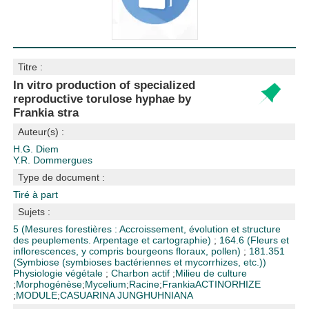
Titre :
In vitro production of specialized
reproductive torulose hyphae by
Frankia stra
Auteur(s) :
H.G. Diem
Y.R. Dommergues
Type de document :
Tiré à part
Sujets :
5 (Mesures forestières : Accroissement, évolution et structure
des peuplements. Arpentage et cartographie)
;
164.6 (Fleurs et
inflorescences, y compris bourgeons floraux, pollen)
;
181.351
(Symbiose (symbioses bactériennes et mycorrhizes, etc.))
Physiologie végétale
;
Charbon actif
;
Milieu de culture
;
Morphogénèse
;
Mycelium
;
Racine
;
Frankia
ACTINORHIZE
;
MODULE
;
CASUARINA JUNGHUHNIANA