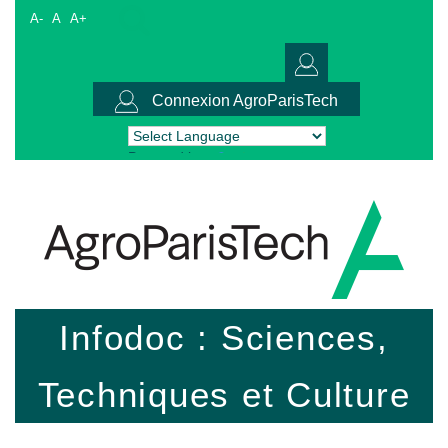
A-
A
A+
Connexion AgroParisTech
Powered by
Translate
Infodoc : Sciences,
Techniques et Culture