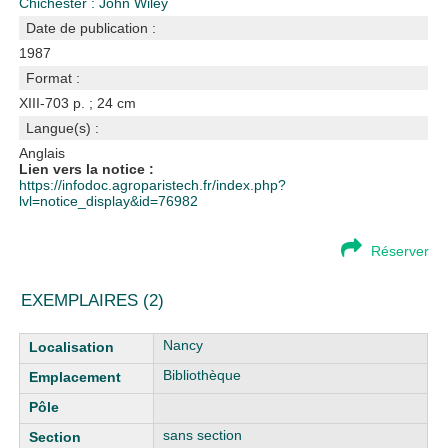
Chichester : John Wiley
Date de publication :
1987
Format :
XIII-703 p. ; 24 cm
Langue(s) :
Anglais
Lien vers la notice :
https://infodoc.agroparistech.fr/index.php?
lvl=notice_display&id=76982
Réserver
EXEMPLAIRES (2)
Liste des exemplaires
Nancy
Bibliothèque
sans section