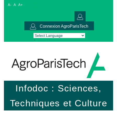
A-
A
A+
Connexion AgroParisTech
Powered by
Translate
Infodoc : Sciences,
Techniques et Culture