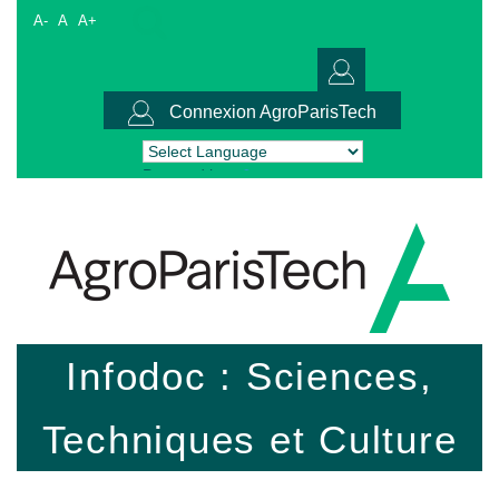
A-
A
A+
Connexion AgroParisTech
Powered by
Translate
Infodoc : Sciences,
Techniques et Culture