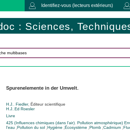
Identifiez-vous (lecteurs extérieurs)
doc : Sciences, Techniques
Spurenelemente in der Umwelt.
H.J.. Fiedler
, Éditeur scientifique
H.J..Ed Roesler
Livre
425 (Influences chimiques (dans l'air). Pollution atmosphérique)
En
l'eau
;
Pollution du sol
;
Hygiène
;
Écosystème
;
Plomb
;
Cadmium
;
Flu