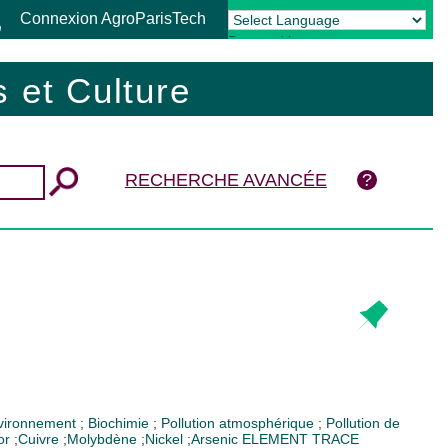
Connexion AgroParisTech
Powered by
Translate
 et Culture
RECHERCHE AVANCÉE
vironnement
;
Biochimie
;
Pollution atmosphérique
;
Pollution de
or
;
Cuivre
;
Molybdène
;
Nickel
;
Arsenic
ELEMENT TRACE