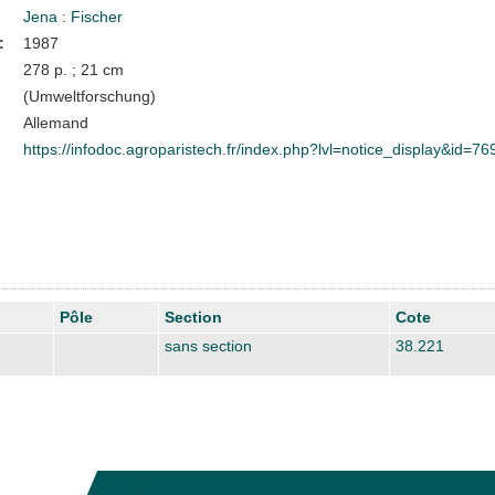
Jena : Fischer
:
1987
278 p. ; 21 cm
(Umweltforschung)
Allemand
https://infodoc.agroparistech.fr/index.php?lvl=notice_display&id=76
Pôle
Section
Cote
sans section
38.221