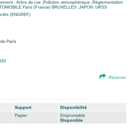
nement
;
Arbre de rue
;
Pollution atmosphérique
;
Réglementation
TOMOBILE
Paris (France)
BRUXELLES
;
JAPON
;
URSS
 Forêts (ENGREF)
 de Paris
920
Réserver
Support
Disponibilité
Papier
Empruntable
Disponible