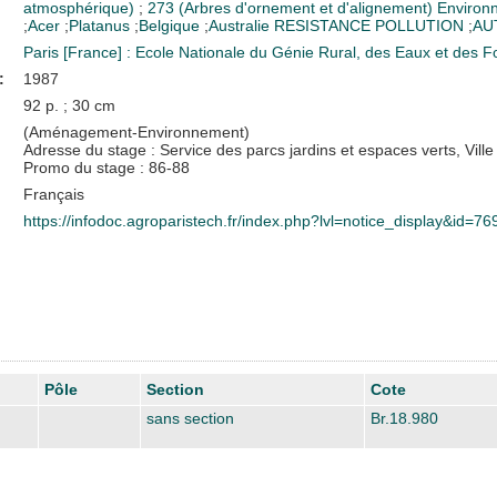
atmosphérique)
;
273 (Arbres d'ornement et d'alignement)
Environ
;
Acer
;
Platanus
;
Belgique
;
Australie
RESISTANCE POLLUTION
;
AU
Paris [France] : Ecole Nationale du Génie Rural, des Eaux et des
:
1987
92 p. ; 30 cm
(Aménagement-Environnement)
Adresse du stage : Service des parcs jardins et espaces verts, Ville
Promo du stage : 86-88
Français
https://infodoc.agroparistech.fr/index.php?lvl=notice_display&id=76
Pôle
Section
Cote
sans section
Br.18.980