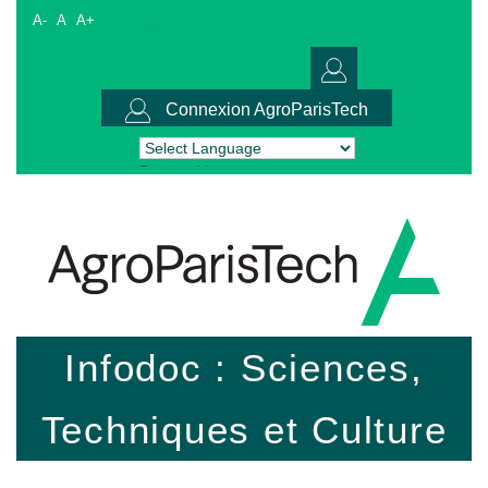
A-
A
A+
Connexion AgroParisTech
Powered by
Translate
Infodoc : Sciences,
Techniques et Culture