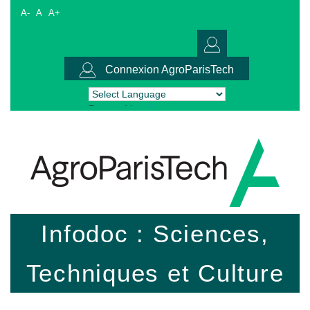
A-
A
A+
Connexion AgroParisTech
Powered by
Translate
Infodoc : Sciences,
Techniques et Culture