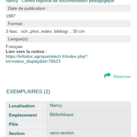
Nancy : Centre régional de documentation pédagogique
Date de publication :
1987
Format :
3 fasc : sch.,phot.,index, bibliogr. ; 30 cm
Langue(s) :
Français
Lien vers la notice :
https://infodoc.agroparistech.fr/index.php?
lvl=notice_display&id=76623
Réserver
EXEMPLAIRES (2)
Liste des exemplaires
Nancy
Bibliothèque
sans section