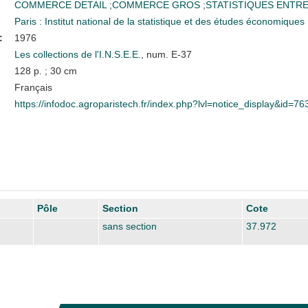
COMMERCE DETAIL
;
COMMERCE GROS
;
STATISTIQUES ENTR
Paris : Institut national de la statistique et des études économique
:
1976
Les collections de l'I.N.S.E.E.
, num. E-37
128 p. ; 30 cm
Français
https://infodoc.agroparistech.fr/index.php?lvl=notice_display&id=76
Pôle
Section
Cote
sans section
37.972