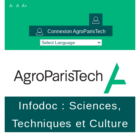
A-
A
A+
Connexion AgroParisTech
Powered by
Translate
Infodoc : Sciences,
Techniques et Culture