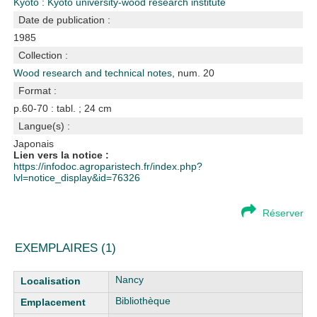
Kyoto : Kyoto university-wood research institute
Date de publication :
1985
Collection :
Wood research and technical notes
, num. 20
Format :
p.60-70 : tabl. ; 24 cm
Langue(s) :
Japonais
Lien vers la notice :
https://infodoc.agroparistech.fr/index.php?
lvl=notice_display&id=76326
Réserver
EXEMPLAIRES (1)
Liste des exemplaires
Nancy
Bibliothèque