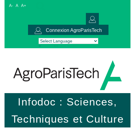
A-
A
A+
Connexion AgroParisTech
Powered by
Translate
Infodoc : Sciences,
Techniques et Culture