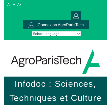
A-
A
A+
Connexion AgroParisTech
Powered by
Translate
Infodoc : Sciences,
Techniques et Culture