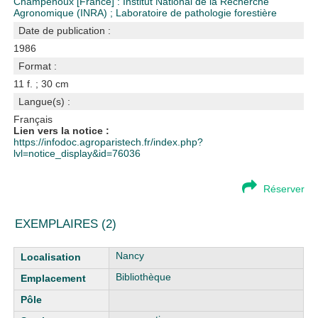
Champenoux [France] : Institut National de la Recherche
Agronomique (INRA)
;
Laboratoire de pathologie forestière
Date de publication :
1986
Format :
11 f. ; 30 cm
Langue(s) :
Français
Lien vers la notice :
https://infodoc.agroparistech.fr/index.php?
lvl=notice_display&id=76036
Réserver
EXEMPLAIRES (2)
Liste des exemplaires
Nancy
Bibliothèque