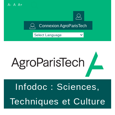
A-
A
A+
Connexion AgroParisTech
Powered by
Translate
Infodoc : Sciences,
Techniques et Culture