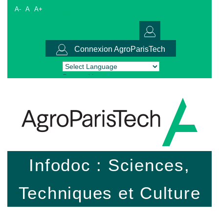
A-
A
A+
Connexion AgroParisTech
Powered by
Translate
Infodoc : Sciences,
Techniques et Culture