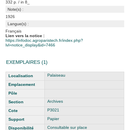
332 p. / in 8_
Note(s) :
1926
Langue(s) :
Français
Lien vers la notice :
https://infodoc.agroparistech.fr/index.php?
lvl=notice_display&id=7466
EXEMPLAIRES (1)
Liste des exemplaires
Palaiseau
Archives
P3021
Papier
Consultable sur place