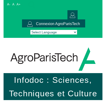
A-
A
A+
Connexion AgroParisTech
Powered by
Translate
Infodoc : Sciences,
Techniques et Culture