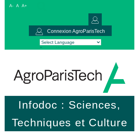
A-
A
A+
Connexion AgroParisTech
Powered by
Translate
Infodoc : Sciences,
Techniques et Culture