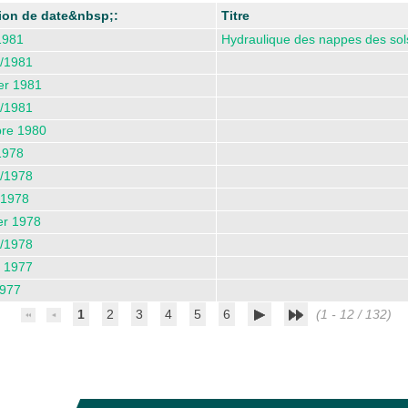
ion de date&nbsp;:
Titre
1981
Hydraulique des nappes des sol
/1981
er 1981
/1981
bre 1980
1978
/1978
 1978
er 1978
/1978
t 1977
1977
1
2
3
4
5
6
(1 - 12 / 132)