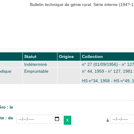
Bulletin technique de génie rural. Série interne
(194?-1
Statut
Origine
Collection
é
Indéterminé
n° 27 (01/09/1956) - n° 12
odique
Empruntable
n° 44, 1959 - n° 127, 1981
HS n°34, 1958 - HS n°49, 
ro : le
te : de
à