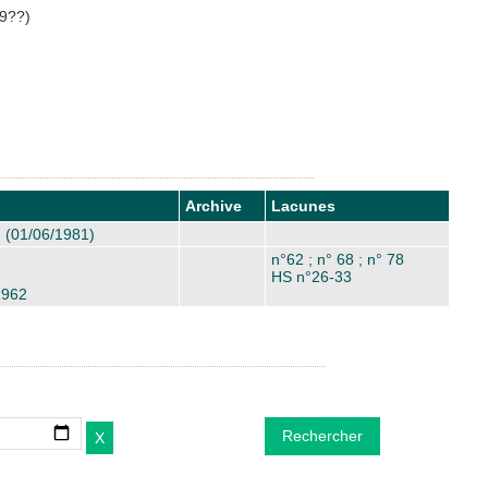
9??)
Archive
Lacunes
7 (01/06/1981)
n°62 ; n° 68 ; n° 78
HS n°26-33
1962