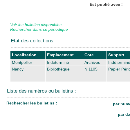
Est publié avec :
Voir les bulletins disponibles
Rechercher dans ce périodique
Etat des collections
Localisation
Emplacement
Cote
Support
Montpellier
Indéterminé
Archives
Indétermin
Nancy
Bibliothèque
N.1105
Papier Péri
Liste des numéros ou bulletins :
Rechercher les bulletins :
par numé
par da