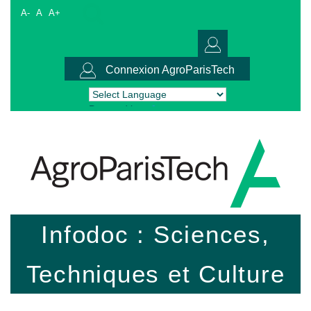
A-
A
A+
Connexion AgroParisTech
Powered by
Translate
Infodoc : Sciences,
Techniques et Culture