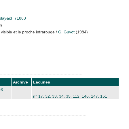
isplay&id=71883
on
visible et le proche infrarouge
/
G. Guyot
(1984)
Archive
Lacunes
03
n° 17, 32, 33, 34, 35, 112, 146, 147, 151