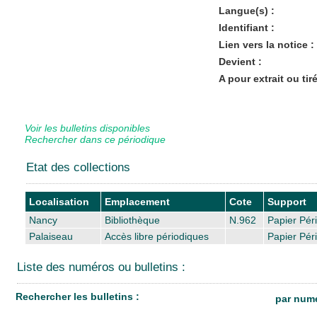
Langue(s) :
Identifiant :
Lien vers la notice :
Devient :
A pour extrait ou tiré
Voir les bulletins disponibles
Rechercher dans ce périodique
Etat des collections
Localisation
Emplacement
Cote
Support
Nancy
Bibliothèque
N.962
Papier Pér
Palaiseau
Accès libre périodiques
Papier Pér
Liste des numéros ou bulletins :
Rechercher les bulletins :
par numé