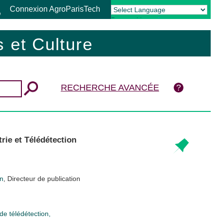
Connexion AgroParisTech
Powered by
Translate
 et Culture
RECHERCHE AVANCÉE
rie et Télédétection
on
, Directeur de publication
de télédétection,