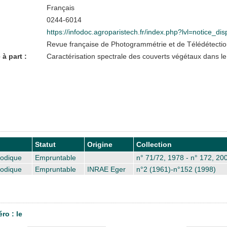
Français
0244-6014
https://infodoc.agroparistech.fr/index.php?lvl=notice_d
Revue française de Photogrammétrie et de Télédétecti
 à part :
Caractérisation spectrale des couverts végétaux dans le 
Statut
Origine
Collection
iodique
Empruntable
n° 71/72, 1978 - n° 172, 20
iodique
Empruntable
INRAE Eger
n°2 (1961)-n°152 (1998)
ro : le