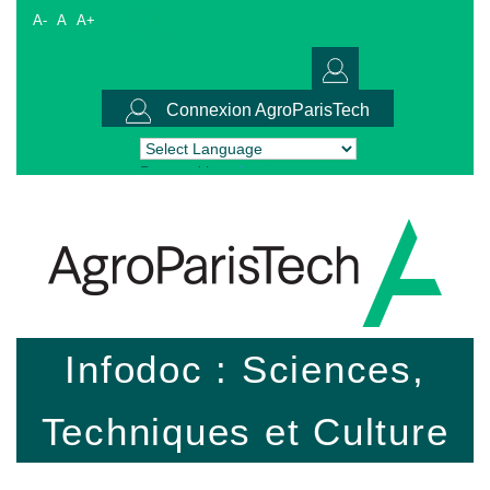
A-
A
A+
Connexion AgroParisTech
Powered by
Translate
Infodoc : Sciences,
Techniques et Culture