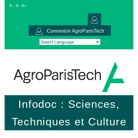
A-
A
A+
Connexion AgroParisTech
Powered by
Translate
Infodoc : Sciences,
Techniques et Culture