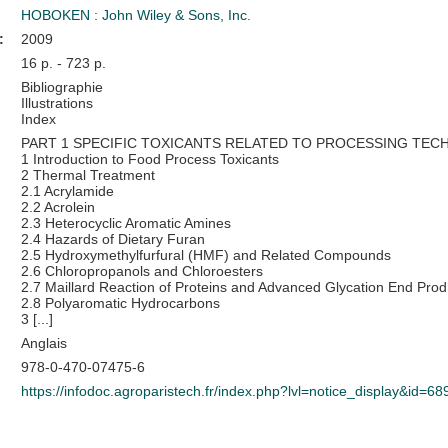
HOBOKEN : John Wiley & Sons, Inc.
:
2009
16 p. - 723 p.
Bibliographie
Illustrations
Index
PART 1 SPECIFIC TOXICANTS RELATED TO PROCESSING TE
1 Introduction to Food Process Toxicants
2 Thermal Treatment
2.1 Acrylamide
2.2 Acrolein
2.3 Heterocyclic Aromatic Amines
2.4 Hazards of Dietary Furan
2.5 Hydroxymethylfurfural (HMF) and Related Compounds
2.6 Chloropropanols and Chloroesters
2.7 Maillard Reaction of Proteins and Advanced Glycation End Pro
2.8 Polyaromatic Hydrocarbons
3 [...]
Anglais
978-0-470-07475-6
https://infodoc.agroparistech.fr/index.php?lvl=notice_display&id=68