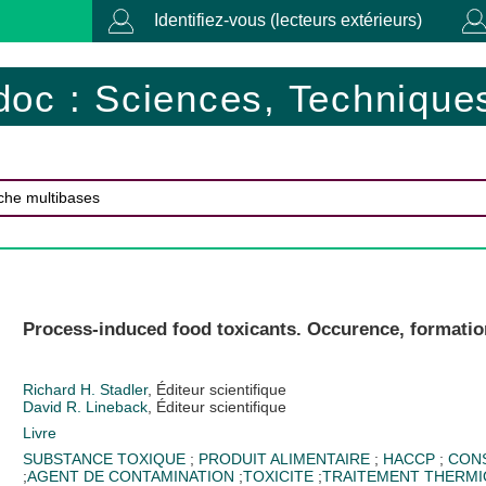
Identifiez-vous (lecteurs extérieurs)
doc : Sciences, Techniques
Process-induced food toxicants. Occurence, formation,
Richard H. Stadler
, Éditeur scientifique
David R. Lineback
, Éditeur scientifique
Livre
SUBSTANCE TOXIQUE
;
PRODUIT ALIMENTAIRE
;
HACCP
;
CON
;
AGENT DE CONTAMINATION
;
TOXICITE
;
TRAITEMENT THERM