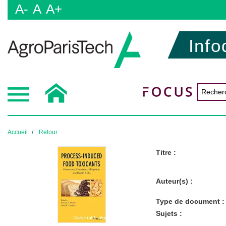
A-
A
A+
Info
Accueil
Retour
Titre :
Auteur(s) :
Type de document :
Sujets :