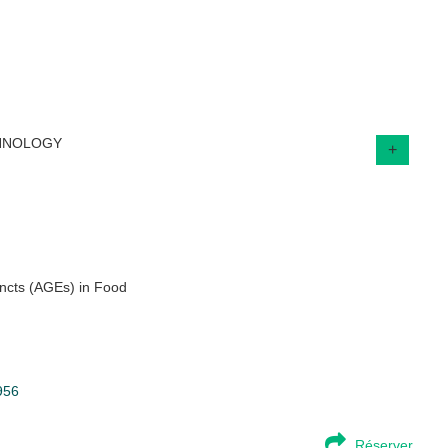
CHNOLOGY
+
dncts (AGEs) in Food
956
Réserver