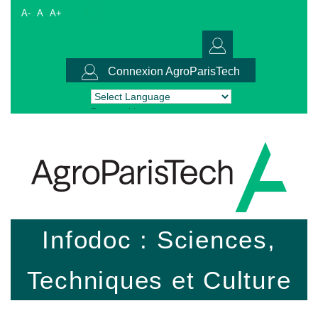
A-
A
A+
Connexion AgroParisTech
Powered by
Translate
Infodoc : Sciences,
Techniques et Culture