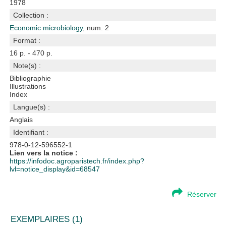
1978
Collection :
Economic microbiology
, num. 2
Format :
16 p. - 470 p.
Note(s) :
Bibliographie
Illustrations
Index
Langue(s) :
Anglais
Identifiant :
978-0-12-596552-1
Lien vers la notice :
https://infodoc.agroparistech.fr/index.php?
lvl=notice_display&id=68547
Réserver
EXEMPLAIRES (1)