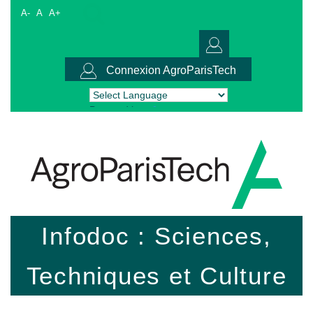
A-
A
A+
Connexion AgroParisTech
Powered by
Translate
Infodoc : Sciences,
Techniques et Culture