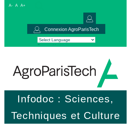
A-
A
A+
Connexion AgroParisTech
Powered by
Translate
Infodoc : Sciences,
Techniques et Culture