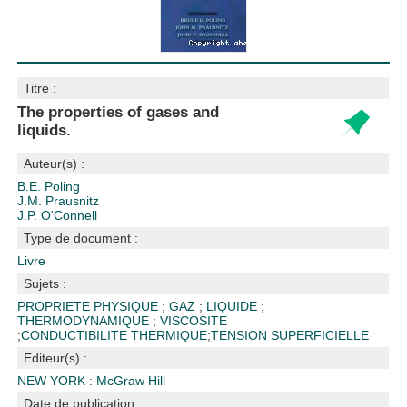
Titre :
The properties of gases and
liquids.
Auteur(s) :
B.E. Poling
J.M. Prausnitz
J.P. O'Connell
Type de document :
Livre
Sujets :
PROPRIETE PHYSIQUE
;
GAZ
;
LIQUIDE
;
THERMODYNAMIQUE
;
VISCOSITE
;
CONDUCTIBILITE THERMIQUE
;
TENSION SUPERFICIELLE
Editeur(s) :
NEW YORK : McGraw Hill
Date de publication :