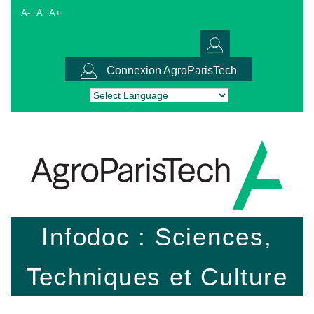
A-
A
A+
Connexion AgroParisTech
Powered by
Translate
Infodoc : Sciences,
Techniques et Culture