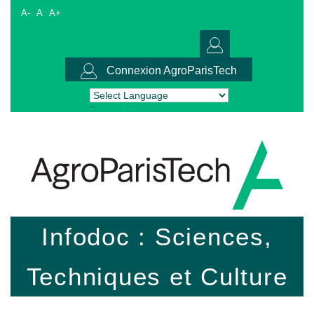
A-
A
A+
Connexion AgroParisTech
Powered by
Translate
Infodoc : Sciences,
Techniques et Culture