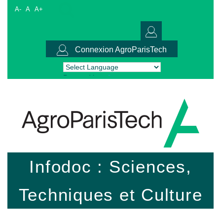
A-
A
A+
Connexion AgroParisTech
Powered by
Translate
Infodoc : Sciences,
Techniques et Culture